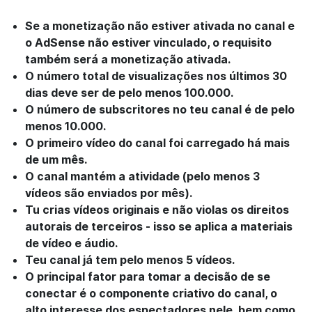
Se a monetização não estiver ativada no canal e
o AdSense não estiver vinculado, o requisito
também será a
monetização ativada
.
O número total de visualizações nos últimos 30
dias deve ser de
pelo menos 100.000
.
O
número de subscritores
no teu canal é de
pelo
menos 10.000
.
O
primeiro vídeo
do canal foi carregado
há mais
de um mês
.
O canal mantém a atividade (
pelo menos 3
vídeos
são enviados
por mês
).
Tu crias
vídeos originais
e
não violas os direitos
autorais de terceiros
- isso se aplica a materiais
de vídeo e áudio.
Teu canal já tem
pelo menos 5 vídeos
.
O principal fator para tomar a decisão de se
conectar é o
componente criativo do canal, o
alto interesse dos espectadores nele, bem como