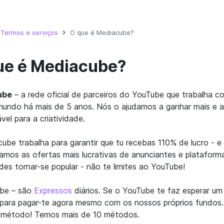
Termos e serviços
O que é Mediacube?
ue é Mediacube?
ube
– a rede oficial de parceiros do YouTube que trabalha c
undo há mais de 5 anos. Nós o ajudamos a ganhar mais e a
vel para a criatividade.
ube trabalha para garantir que tu recebas 110% de lucro - e 
amos as ofertas mais lucrativas de anunciantes e platafor
es tornar-se popular - não te limites ao YouTube!
be – são
Expressos
diários. Se o YouTube te faz esperar u
para pagar-te agora mesmo com os nossos próprios fundos. R
r método! Temos mais de 10 métodos.