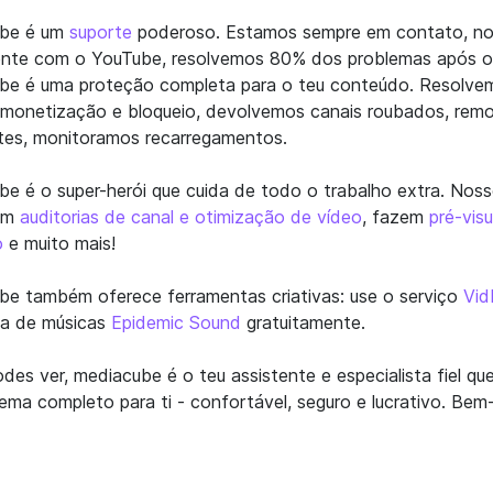
be é um
suporte
poderoso. Estamos sempre em contato, n
ente com o YouTube, resolvemos 80% dos problemas após o 
be é uma proteção completa para o teu conteúdo. Resolve
monetização e bloqueio, devolvemos canais roubados, remo
ntes, monitoramos recarregamentos.
e é o super-herói que cuida de todo o trabalho extra. Noss
em
auditorias de canal e otimização de vídeo
, fazem
pré-vis
o
e muito mais!
e também oferece ferramentas criativas: use o serviço
Vid
ca de músicas
Epidemic Sound
gratuitamente.
es ver, mediacube é o teu assistente e especialista fiel qu
ema completo para ti - confortável, seguro e lucrativo. Bem-